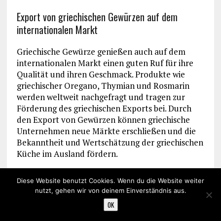
Export von griechischen Gewürzen auf dem
internationalen Markt
Griechische Gewürze genießen auch auf dem
internationalen Markt einen guten Ruf für ihre
Qualität und ihren Geschmack. Produkte wie
griechischer Oregano, Thymian und Rosmarin
werden weltweit nachgefragt und tragen zur
Förderung des griechischen Exports bei. Durch
den Export von Gewürzen können griechische
Unternehmen neue Märkte erschließen und die
Bekanntheit und Wertschätzung der griechischen
Küche im Ausland fördern.
Förderung von Gewürztourismus und
Diese Website benutzt Cookies. Wenn du die Website weiter
Agrartourismus
nutzt, gehen wir von deinem Einverständnis aus.
OK
Die reiche Vielfalt an Kräutern und Gewürzen in