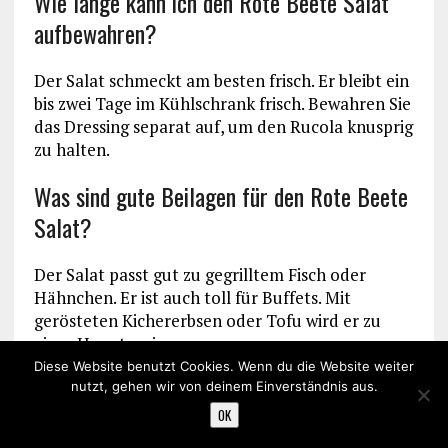
Wie lange kann ich den Rote Beete Salat
aufbewahren?
Der Salat schmeckt am besten frisch. Er bleibt ein
bis zwei Tage im Kühlschrank frisch. Bewahren Sie
das Dressing separat auf, um den Rucola knusprig
zu halten.
Was sind gute Beilagen für den Rote Beete
Salat?
Der Salat passt gut zu gegrilltem Fisch oder
Hähnchen. Er ist auch toll für Buffets. Mit
gerösteten Kichererbsen oder Tofu wird er zu
einer Hauptspeise.
Diese Website benutzt Cookies. Wenn du die Website weiter
Wie kann ich das Dressing für den Salat
nutzt, gehen wir von deinem Einverständnis aus.
variieren?
OK