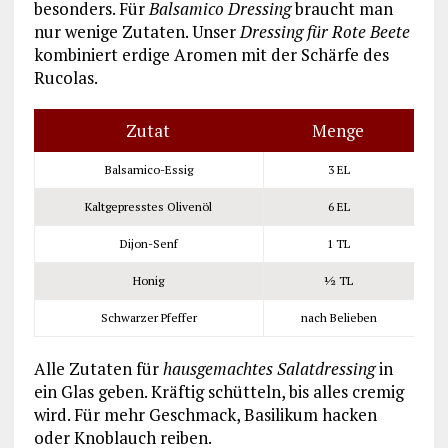
besonders. Für
Balsamico Dressing
braucht man
nur wenige Zutaten. Unser
Dressing für Rote Beete
kombiniert erdige Aromen mit der Schärfe des
Rucolas.
Zutat
Menge
Balsamico-Essig
3 EL
Kaltgepresstes Olivenöl
6 EL
Dijon-Senf
1 TL
Honig
½ TL
Schwarzer Pfeffer
nach Belieben
Alle Zutaten für
hausgemachtes Salatdressing
in
ein Glas geben. Kräftig schütteln, bis alles cremig
wird. Für mehr Geschmack, Basilikum hacken
oder Knoblauch reiben.