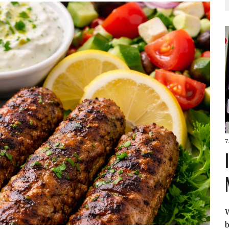
7
W
b