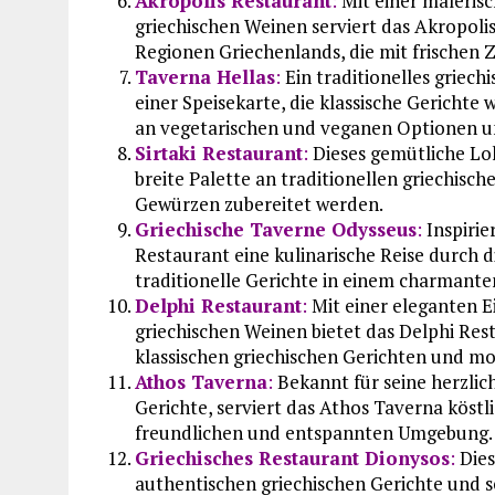
Akropolis Restaurant
:
Mit einer maleris
griechischen Weinen serviert das Akropoli
Regionen Griechenlands, die mit frischen 
Taverna Hellas
:
Ein traditionelles griech
einer Speisekarte, die klassische Gerichte
an vegetarischen und veganen Optionen u
Sirtaki Restaurant
:
Dieses gemütliche Lo
breite Palette an traditionellen griechisc
Gewürzen zubereitet werden.
Griechische Taverne Odysseus
:
Inspirie
Restaurant eine kulinarische Reise durch 
traditionelle Gerichte in einem charmant
Delphi Restaurant
:
Mit einer eleganten 
griechischen Weinen bietet das Delphi Res
klassischen griechischen Gerichten und m
Athos Taverna
:
Bekannt für seine herzlic
Gerichte, serviert das Athos Taverna köstl
freundlichen und entspannten Umgebung.
Griechisches Restaurant Dionysos
:
Dies
authentischen griechischen Gerichte und 