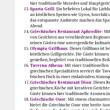
hier traditionelle Mezedes und Hauptgeric
Sparta Grill
:
Ein beliebtes Lokal für Lieb
an köstlichen Speisen wie Gyros, Souvlaki
das entspannte Ambiente machen das Spart
Abend.
Griechisches Restaurant Aphrodite
:
Mit
von Gerichten aus verschiedenen Regionen
seinen Gästen eine unvergessliche kulinari
Olympia Grillhaus
:
Dieses Grillhaus ist 
köstlichen Grillgerichte. Die Gäste können h
genießen, begleitet von traditionellen Bei
Taverna Athena
:
Mit einer traditionelle
griechischen Spezialitäten serviert die Ta
frischen Fisch in einer einladenden Atmos
Griechisches Restaurant Dion
:
Dieses Re
griechischen Küche mit kreativen Gericht
Gäste können hier traditionelle Aromen 
Griechische Oase
:
Mit einem charmanten
bietet die Griechische Oase eine breite Au