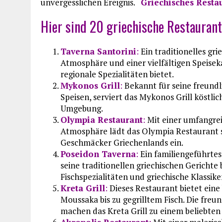
unvergesslichen Ereignis.
Griechisches Resta
Hier sind 20 griechische Restaurant
Taverna Santorini
:
Ein traditionelles gr
Atmosphäre und einer vielfältigen Speiseka
regionale Spezialitäten bietet.
Mykonos Grill
:
Bekannt für seine freundl
Speisen, serviert das Mykonos Grill köstli
Umgebung.
Olympia Restaurant
:
Mit einer umfangre
Atmosphäre lädt das Olympia Restaurant se
Geschmäcker Griechenlands ein.
Poseidon Taverna
:
Ein familiengeführtes
seine traditionellen griechischen Gerichte
Fischspezialitäten und griechische Klassik
Kreta Grill
:
Dieses Restaurant bietet eine
Moussaka bis zu gegrilltem Fisch. Die fre
machen das Kreta Grill zu einem beliebten