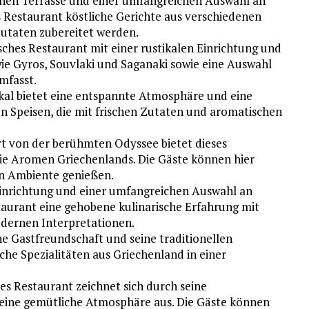
chen Terrasse und einer umfangreichen Auswahl an
s Restaurant köstliche Gerichte aus verschiedenen
Zutaten zubereitet werden.
isches Restaurant mit einer rustikalen Einrichtung und
 wie Gyros, Souvlaki und Saganaki sowie eine Auswahl
mfasst.
kal bietet eine entspannte Atmosphäre und eine
hen Speisen, die mit frischen Zutaten und aromatischen
rt von der berühmten Odyssee bietet dieses
die Aromen Griechenlands. Die Gäste können hier
en Ambiente genießen.
Einrichtung und einer umfangreichen Auswahl an
taurant eine gehobene kulinarische Erfahrung mit
odernen Interpretationen.
he Gastfreundschaft und seine traditionellen
iche Spezialitäten aus Griechenland in einer
es Restaurant zeichnet sich durch seine
seine gemütliche Atmosphäre aus. Die Gäste können