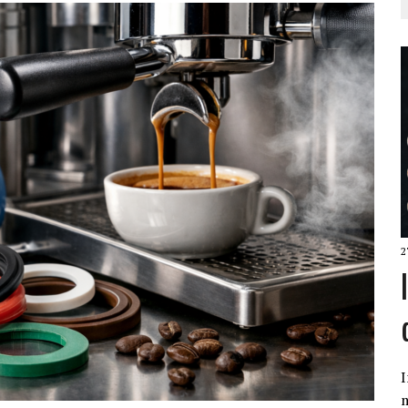
2
I
m