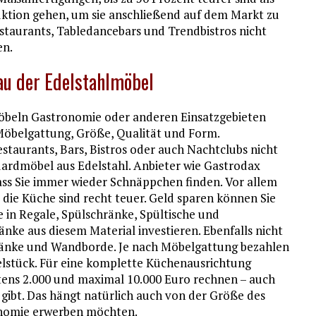
duktion gehen, um sie anschließend auf dem Markt zu
estaurants, Tabledancebars und Trendbistros nicht
en.
au der Edelstahlmöbel
lmöbeln Gastronomie oder anderen Einsatzgebieten
 Möbelgattung, Größe, Qualität und Form.
staurants, Bars, Bistros oder auch Nachtclubs nicht
dardmöbel aus Edelstahl. Anbieter wie Gastrodax
ass Sie immer wieder Schnäppchen finden. Vor allem
die Küche sind recht teuer. Geld sparen können Sie
 in Regale, Spülschränke, Spültische und
ke aus diesem Material investieren. Ebenfalls nicht
änke und Wandborde. Je nach Möbelgattung bezahlen
zelstück. Für eine komplette Küchenausrichtung
ens 2.000 und maximal 10.000 Euro rechnen – auch
gibt. Das hängt natürlich auch von der Größe des
onomie erwerben möchten.