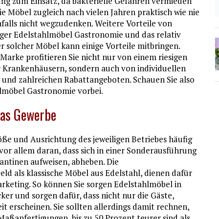
ig zum Einsatz, da bakterielle Gefahren vermieden
e Möbel zugleich nach vielen Jahren praktisch wie nie
nfalls nicht wegzudenken. Weitere Vorteile von
giger Edelstahlmöbel Gastronomie und das relativ
er solcher Möbel kann einige Vorteile mitbringen.
 Marke profitieren Sie nicht nur von einem riesigen
Krankenhäusern, sondern auch von individuellen
und zahlreichen Rabattangeboten. Schauen Sie also
hlmöbel Gastronomie vorbei.
das Gewerbe
ße und Ausrichtung des jeweiligen Betriebes häufig
 vor allem daran, dass sich in einer Sonderausführung
antinen aufweisen, abheben. Die
d als klassische Möbel aus Edelstahl, dienen dafür
rketing. So können Sie sorgen Edelstahlmöbel in
er und sorgen dafür, dass nicht nur die Gäste,
t erscheinen. Sie sollten allerdings damit rechnen,
ßanfertigungen, bis zu 50 Prozent teurer sind als