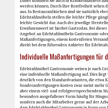
Daher kommen Sie auch in Krankenhäusern häuf
werden können. Durch ihre Rostfreiheit sehen di
aus. In Restaurantküchen sind sie natürlich ebe
Edelstahlmöbeln stellen die leichte Pflege gän
leichte Gewicht dar. Auch der jeweilige Herstell
Erwähnenswert ist hierbei Gastrodax. Bei dieser
Angebot an Edelstahlmöbeln Gastronomie oder 
Maßanfertigungen, einem kostenfreien Versand 
direkt bei dem führenden Anbieter für Edelsta
Individuelle Maßanfertigungen für 
Edelstahlmöbel Gastronomie weisen je nach Grö
eine individuelle Maßanfertigung auf. Dies liegt
deutlich von den Standardvarianten, die etwa K
Sonderanfertigungen kosten zwar meist mehr Gel
aber einem viel- und erfolgsversprechendem Ma
besonders ausgefallener Form häufig für Hinguck
sondern auch die Mitarbeiter gerne auf der Arbei
dass Edelstahlmöbel Gastronomie in Form von Ma