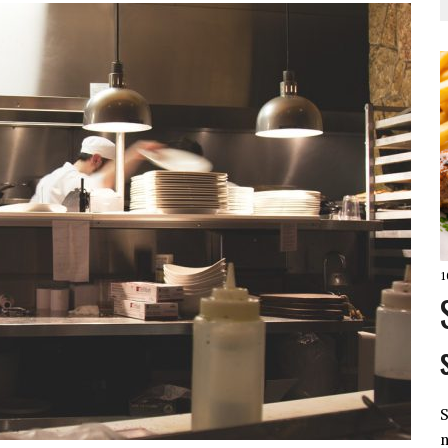
1
S
m